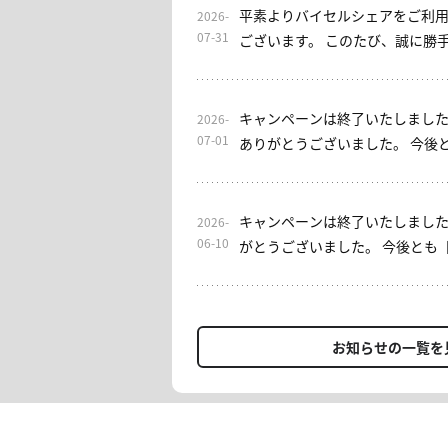
平素よりバイセルシェアをご利
2026-
07-31
ございます。 このたび、誠に勝手ながら当サロンは2026年7
月31日をもちまして終了させて
これまでご利用いただきました
げます。 なお、EAをご利用いただけるサブスクリプション型
キャンペーンは終了いたしました
2026-
サロンとして、「EA初心者安心
07-01
ありがとうございました。 今後とも、バイセルシェア・みっ
す。ご興味のある方は、ぜひご検討くださ
ちゃん日本株サロンをよろしくお願い申し
用いただき、誠にありがとうご
素よりお世話になっております。
ルシェアをよろしくお願いいた
ン】入会キャンペーンを実施しております。 
キャンペーンは終了いたしました
2026-
ン概要] 期間：7/1(水)～7/7(火
06-10
がとうございました。 今後とも
回1ヶ月金額0円(税込) 条件：入
しくお願いいたします。 ----- 平素よりお世話になっておりま
の金額(選択された月数金額)の
す。 【FXプロアカデミー】では、現在入会キャンペーンを開
方にて入会手続きが正常に完了
催しております。 FXを始めた
で、初月分を0円(税込)へ変更い
い方、再入会をお考えの方… 投
お知らせの一覧を
設定によっては「月跨ぎ返金」
を追求していきませんか？ [概要] 期間：6/10(水)〜
的に二重決済」等の可能性があ
6/14(日)23:59 1ヶ月契約：16,
AI×トレードの新感覚アプリも
約：2ヶ月分無料 12ヶ月契約：4
離せない【みっちゃん日本株サロ
月更新で適用 ＊入会時に通常の