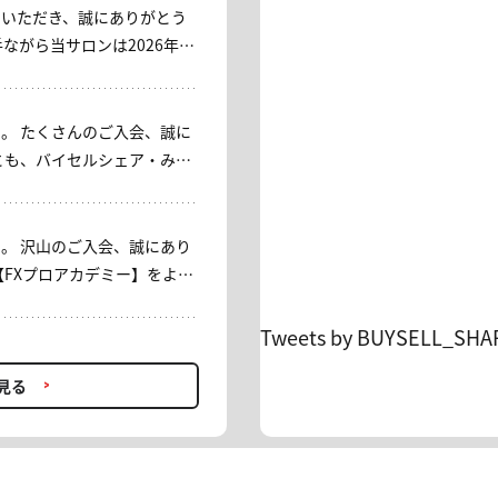
用いただき、誠にありがとう
いただくこととなりました。
皆さまに、心より御礼申し上
。 たくさんのご入会、誠に
」コースをご用意しておりま
い。 これまでご利
上げます。 ----- 平
ざいました。今後ともバイセ
 【みっちゃん日本株サロ
します。
[入会キャンペー
。 沢山のご入会、誠にあり
)23：59 対象：入会者 内容：初
【FXプロアカデミー】をよろ
会・再入会OK ＊入会時に通常
引落しがございます。 事務
Tweets by BUYSELL_SHA
したことが確認できた時点
い方、プロの助言を取り入れた
たします。 ＊お客様のカード
資助言でFXを学びながら利益
見る
や「相殺」、「返金前に一時
ります。ご承知ください。
500円(税込) → 初月0円 6ヶ月契
リリースされ、 ますます目が
ヶ月分無料 ＊再入会OK・翌
ン】。 お得に利用できる機
金額の引落しがございます ＊