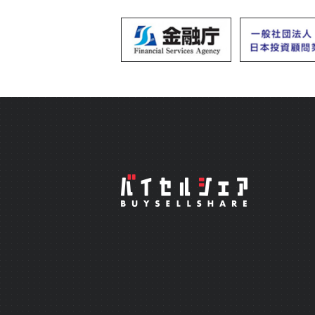
会を逃さず、 アプリをお試しく
1ヶ月契約の方は、翌月更新が条
ンペーン適用による返金は、お
じます。場合によっては返金タ
ざいますが、弊社からは詳細を
ください。 ☆毎月の助言実績 https://x.gd/lgXDz 詳細&入会
https://buysellshare.jp/salon/detail?
安を投資顧問のサロンオーナーに
ードからの脱却/自分のトレードを
のご入会、お待ち申し上げます。