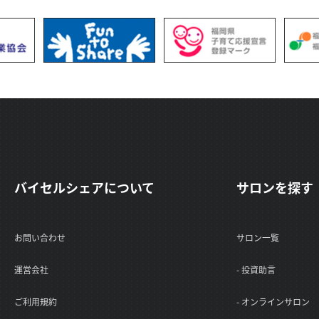
ださい。
件となっております。 ＊キャ
客様のカード会社の設定に準
イミングが月を跨ぐ場合がご
お調べできませんのでご了承
id=10 FXトレードの不
相談できます。 孤独なトレ
見直すチャンスです！ 沢山
バイセルシェアについて
サロンを探す
お問い合わせ
サロン一覧
運営会社
- 投資助言
ご利用規約
- オンラインサロン