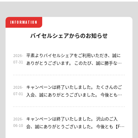
INFORMATION
バイセルシェアからのお知らせ
平素よりバイセルシェアをご利用いただき、誠に
2026-
07-31
ありがとうございます。 このたび、誠に勝手なが
ら当サロンは2026年7月31日をもちまして終了さ
せていただくこととなりました。 これまでご利用
いただきました皆さまに、心より御礼申し上げま
キャンペーンは終了いたしました。 たくさんのご
2026-
す。 なお、EAをご利用いただけるサブスクリプシ
07-01
入会、誠にありがとうございました。 今後とも、
ョン型サロンとして、「EA初心者安心」コースを
バイセルシェア・みっちゃん日本株サロンをよろ
ご用意しております。ご興味のある方は、ぜひご
しくお願い申し上げます。 ----- 平素よりお世話に
検討ください。 これまでご利用いただき、誠にあ
なっております。 【みっちゃん日本株サロン】入
キャンペーンは終了いたしました。 沢山のご入
2026-
りがとうございました。今後ともバイセルシェア
会キャンペーンを実施しております。 [入会キャン
06-10
会、誠にありがとうございました。 今後とも【FX
をよろしくお願いいたします。
ペーン概要] 期間：7/1(水)～7/7(火)23：59 対象：
プロアカデミー】をよろしくお願いいたします。 --