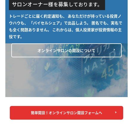
サロンオーナー様
募集
を
しております。
トレードごとに届く約定通知も、
あなただけが持っている投資ノ
ウハウも、
「バイセルシェア」で出品しよう。
匿名でも、実名で
も全く問題ありません。
これからは、個人投資家が投資情報の主
役です。
オンラインサロンの開設について
簡単開設！オンラインサロン開設フォームへ