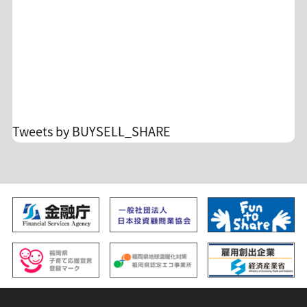
客様のカード会社の設定に準じます。場合によっ
ては返金タイミングが月を跨ぐ場合がございます
が、弊社からは詳細をお調べできませんのでご了
承ください。 ☆毎月の助言実績
https://x.gd/lgXDz 詳細&入会
https://buysellshare.jp/salon/detail?id=10 FXト
レードの不安を投資顧問のサロンオーナーに相談
Tweets by BUYSELL_SHARE
できます。 孤独なトレードからの脱却/自分のトレ
ードを見直すチャンスです！ 沢山のご入会、お待
ち申し上げます。