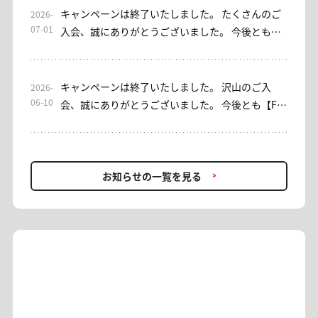
いただきました皆さまに、心より御礼申し上げま
キャンペーンは終了いたしました。 たくさんのご
2026-
す。 なお、EAをご利用いただけるサブスクリプシ
07-01
入会、誠にありがとうございました。 今後とも、
ョン型サロンとして、「EA初心者安心」コースを
バイセルシェア・みっちゃん日本株サロンをよろ
ご用意しております。ご興味のある方は、ぜひご
しくお願い申し上げます。 ----- 平素よりお世話に
検討ください。 これまでご利用いただき、誠にあ
なっております。 【みっちゃん日本株サロン】入
キャンペーンは終了いたしました。 沢山のご入
2026-
りがとうございました。今後ともバイセルシェア
会キャンペーンを実施しております。 [入会キャン
06-10
会、誠にありがとうございました。 今後とも【FX
をよろしくお願いいたします。
ペーン概要] 期間：7/1(水)～7/7(火)23：59 対象：
プロアカデミー】をよろしくお願いいたします。 --
入会者 内容：初回1ヶ月金額0円(税込) 条件：入
--- 平素よりお世話になっております。 【FXプロア
会・再入会OK ＊入会時に通常の金額(選択された
カデミー】では、現在入会キャンペーンを開催し
月数金額)の引落しがございます。 事務方にて入
ております。 FXを始めたい方、プロの助言を取り
お知らせの一覧を見る
会手続きが正常に完了したことが確認できた時点
入れたい方、再入会をお考えの方… 投資助言でFX
で、初月分を0円(税込)へ変更いたします。 ＊お客
を学びながら利益を追求していきませんか？ [概
様のカード設定によっては「月跨ぎ返金」や「相
要] 期間：6/10(水)〜6/14(日)23:59 1ヶ月契約：
殺」、「返金前に一時的に二重決済」等の可能性
16,500円(税込) → 初月0円 6ヶ月契約：2ヶ月分無
があります。ご承知ください。 AI×トレードの新
料 12ヶ月契約：4ヶ月分無料 ＊再入会OK・翌月更
感覚アプリもリリースされ、 ますます目が離せな
新で適用 ＊入会時に通常の金額の引落しがござい
い【みっちゃん日本株サロン】。 お得に利用でき
ます ＊1ヶ月契約の方は、翌月更新が条件となって
る機会を逃さず、 アプリをお試しください。
おります。 ＊キャンペーン適用による返金は、お