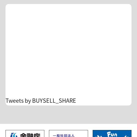
様のカード設定によっては「月跨ぎ返金」や「相
要] 期間：6/10(水)〜6/14(日)23:59 1ヶ月契約：
殺」、「返金前に一時的に二重決済」等の可能性
16,500円(税込) → 初月0円 6ヶ月契約：2ヶ月分無
があります。ご承知ください。 AI×トレードの新
料 12ヶ月契約：4ヶ月分無料 ＊再入会OK・翌月更
感覚アプリもリリースされ、 ますます目が離せな
新で適用 ＊入会時に通常の金額の引落しがござい
い【みっちゃん日本株サロン】。 お得に利用でき
ます ＊1ヶ月契約の方は、翌月更新が条件となって
る機会を逃さず、 アプリをお試しください。
おります。 ＊キャンペーン適用による返金は、お
客様のカード会社の設定に準じます。場合によっ
ては返金タイミングが月を跨ぐ場合がございます
が、弊社からは詳細をお調べできませんのでご了
承ください。 ☆毎月の助言実績
https://x.gd/lgXDz 詳細&入会
https://buysellshare.jp/salon/detail?id=10 FXト
レードの不安を投資顧問のサロンオーナーに相談
Tweets by BUYSELL_SHARE
できます。 孤独なトレードからの脱却/自分のトレ
ードを見直すチャンスです！ 沢山のご入会、お待
ち申し上げます。