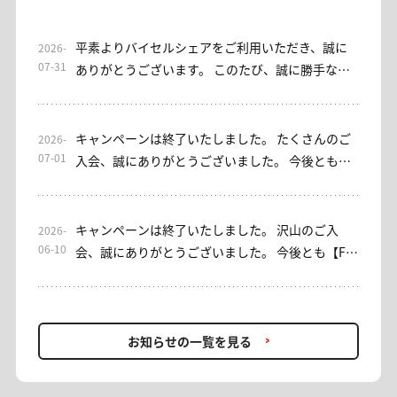
平素よりバイセルシェアをご利用いただき、誠に
2026-
07-31
ありがとうございます。 このたび、誠に勝手なが
ら当サロンは2026年7月31日をもちまして終了さ
せていただくこととなりました。 これまでご利用
いただきました皆さまに、心より御礼申し上げま
キャンペーンは終了いたしました。 たくさんのご
2026-
す。 なお、EAをご利用いただけるサブスクリプシ
07-01
入会、誠にありがとうございました。 今後とも、
ョン型サロンとして、「EA初心者安心」コースを
バイセルシェア・みっちゃん日本株サロンをよろ
ご用意しております。ご興味のある方は、ぜひご
しくお願い申し上げます。 ----- 平素よりお世話に
検討ください。 これまでご利用いただき、誠にあ
なっております。 【みっちゃん日本株サロン】入
キャンペーンは終了いたしました。 沢山のご入
2026-
りがとうございました。今後ともバイセルシェア
会キャンペーンを実施しております。 [入会キャン
06-10
会、誠にありがとうございました。 今後とも【FX
をよろしくお願いいたします。
ペーン概要] 期間：7/1(水)～7/7(火)23：59 対象：
プロアカデミー】をよろしくお願いいたします。 --
入会者 内容：初回1ヶ月金額0円(税込) 条件：入
--- 平素よりお世話になっております。 【FXプロア
会・再入会OK ＊入会時に通常の金額(選択された
カデミー】では、現在入会キャンペーンを開催し
月数金額)の引落しがございます。 事務方にて入
ております。 FXを始めたい方、プロの助言を取り
お知らせの一覧を見る
会手続きが正常に完了したことが確認できた時点
入れたい方、再入会をお考えの方… 投資助言でFX
で、初月分を0円(税込)へ変更いたします。 ＊お客
を学びながら利益を追求していきませんか？ [概