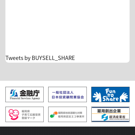
客様のカード会社の設定に準じます。場合によっ
ては返金タイミングが月を跨ぐ場合がございます
が、弊社からは詳細をお調べできませんのでご了
承ください。 ☆毎月の助言実績
https://x.gd/lgXDz 詳細&入会
https://buysellshare.jp/salon/detail?id=10 FXト
レードの不安を投資顧問のサロンオーナーに相談
Tweets by BUYSELL_SHARE
できます。 孤独なトレードからの脱却/自分のトレ
ードを見直すチャンスです！ 沢山のご入会、お待
ち申し上げます。