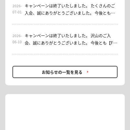
いただきました皆さまに、心より御礼申し上げま
キャンペーンは終了いたしました。 たくさんのご
2026-
す。 なお、EAをご利用いただけるサブスクリプシ
07-01
入会、誠にありがとうございました。 今後とも、
ョン型サロンとして、「EA初心者安心」コースを
バイセルシェア・みっちゃん日本株サロンをよろ
ご用意しております。ご興味のある方は、ぜひご
しくお願い申し上げます。 ----- 平素よりお世話に
検討ください。 これまでご利用いただき、誠にあ
なっております。 【みっちゃん日本株サロン】入
キャンペーンは終了いたしました。 沢山のご入
2026-
りがとうございました。今後ともバイセルシェア
会キャンペーンを実施しております。 [入会キャン
06-10
会、誠にありがとうございました。 今後とも【FX
をよろしくお願いいたします。
ペーン概要] 期間：7/1(水)～7/7(火)23：59 対象：
プロアカデミー】をよろしくお願いいたします。 --
入会者 内容：初回1ヶ月金額0円(税込) 条件：入
--- 平素よりお世話になっております。 【FXプロア
会・再入会OK ＊入会時に通常の金額(選択された
カデミー】では、現在入会キャンペーンを開催し
月数金額)の引落しがございます。 事務方にて入
ております。 FXを始めたい方、プロの助言を取り
お知らせの一覧を見る
会手続きが正常に完了したことが確認できた時点
入れたい方、再入会をお考えの方… 投資助言でFX
で、初月分を0円(税込)へ変更いたします。 ＊お客
を学びながら利益を追求していきませんか？ [概
様のカード設定によっては「月跨ぎ返金」や「相
要] 期間：6/10(水)〜6/14(日)23:59 1ヶ月契約：
殺」、「返金前に一時的に二重決済」等の可能性
16,500円(税込) → 初月0円 6ヶ月契約：2ヶ月分無
があります。ご承知ください。 AI×トレードの新
料 12ヶ月契約：4ヶ月分無料 ＊再入会OK・翌月更
感覚アプリもリリースされ、 ますます目が離せな
新で適用 ＊入会時に通常の金額の引落しがござい
い【みっちゃん日本株サロン】。 お得に利用でき
ます ＊1ヶ月契約の方は、翌月更新が条件となって
る機会を逃さず、 アプリをお試しください。
おります。 ＊キャンペーン適用による返金は、お