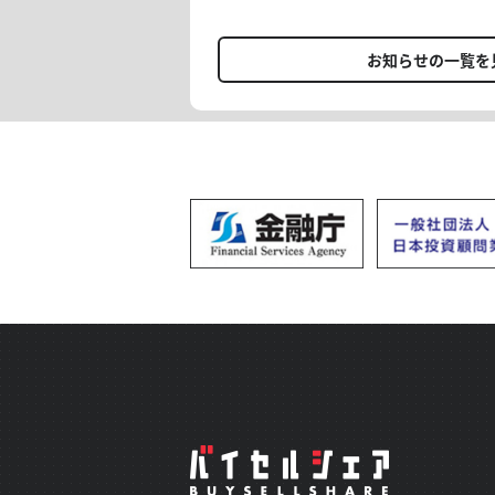
の金額(選択された月数金額)の
す。 【FXプロアカデミー】では、現在入会キャンペーンを開
方にて入会手続きが正常に完了
催しております。 FXを始めた
で、初月分を0円(税込)へ変更い
い方、再入会をお考えの方… 投
お知らせの一覧を
設定によっては「月跨ぎ返金」
を追求していきませんか？ [概要] 期間：6/10(水)〜
的に二重決済」等の可能性があ
6/14(日)23:59 1ヶ月契約：16,
AI×トレードの新感覚アプリも
約：2ヶ月分無料 12ヶ月契約：4
離せない【みっちゃん日本株サロ
月更新で適用 ＊入会時に通常の
会を逃さず、 アプリをお試しく
1ヶ月契約の方は、翌月更新が条
ンペーン適用による返金は、お
じます。場合によっては返金タ
ざいますが、弊社からは詳細を
ください。 ☆毎月の助言実績 https://x.gd/lgXDz 詳細&入会
https://buysellshare.jp/salon/detail?
安を投資顧問のサロンオーナーに
ードからの脱却/自分のトレードを
のご入会、お待ち申し上げます。