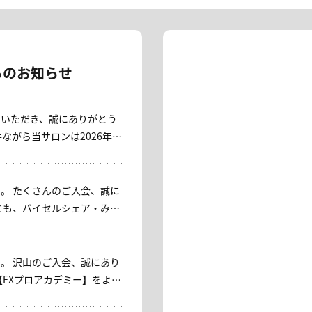
らのお知らせ
用いただき、誠にありがとう
いただくこととなりました。
皆さまに、心より御礼申し上
。 たくさんのご入会、誠に
」コースをご用意しておりま
い。 これまでご利
上げます。 ----- 平
ざいました。今後ともバイセ
 【みっちゃん日本株サロ
します。
[入会キャンペー
。 沢山のご入会、誠にあり
)23：59 対象：入会者 内容：初
【FXプロアカデミー】をよろ
会・再入会OK ＊入会時に通常