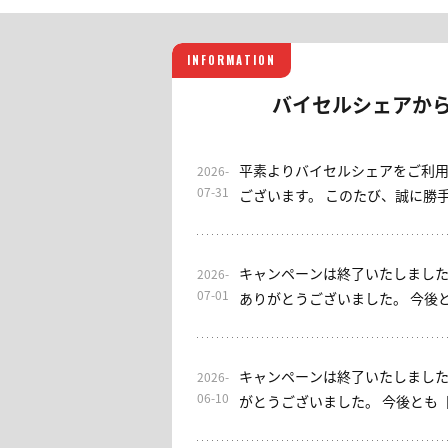
INFORMATION
バイセルシェアか
平素よりバイセルシェアをご利
2026-
07-31
ございます。 このたび、誠に勝手ながら当サロンは2026年7
月31日をもちまして終了させて
これまでご利用いただきました
げます。 なお、EAをご利用いただけるサブスクリプション型
キャンペーンは終了いたしました
2026-
サロンとして、「EA初心者安心
07-01
ありがとうございました。 今後とも、バイセルシェア・みっ
す。ご興味のある方は、ぜひご検討くださ
ちゃん日本株サロンをよろしくお願い申し
用いただき、誠にありがとうご
素よりお世話になっております。
ルシェアをよろしくお願いいた
ン】入会キャンペーンを実施しております。 
キャンペーンは終了いたしました
2026-
ン概要] 期間：7/1(水)～7/7(火
06-10
がとうございました。 今後とも
回1ヶ月金額0円(税込) 条件：入
しくお願いいたします。 ----- 平素よりお世話になっておりま