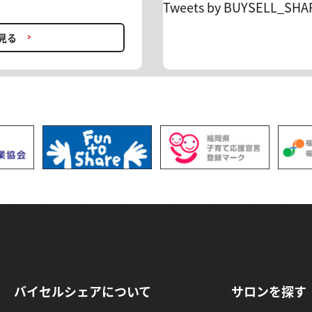
引落しがございます。 事務
Tweets by BUYSELL_SHA
したことが確認できた時点
い方、プロの助言を取り入れた
たします。 ＊お客様のカード
資助言でFXを学びながら利益
見る
や「相殺」、「返金前に一時
ります。ご承知ください。
500円(税込) → 初月0円 6ヶ月契
リリースされ、 ますます目が
ヶ月分無料 ＊再入会OK・翌
ン】。 お得に利用できる機
金額の引落しがございます ＊
ださい。
件となっております。 ＊キャ
客様のカード会社の設定に準
イミングが月を跨ぐ場合がご
お調べできませんのでご了承
id=10 FXトレードの不
相談できます。 孤独なトレ
見直すチャンスです！ 沢山
バイセルシェアについて
サロンを探す