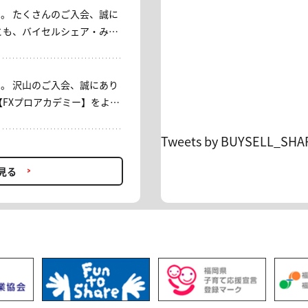
。 たくさんのご入会、誠に
」コースをご用意しておりま
い。 これまでご利
上げます。 ----- 平
ざいました。今後ともバイセ
 【みっちゃん日本株サロ
します。
[入会キャンペー
。 沢山のご入会、誠にあり
)23：59 対象：入会者 内容：初
【FXプロアカデミー】をよろ
会・再入会OK ＊入会時に通常
引落しがございます。 事務
Tweets by BUYSELL_SHA
したことが確認できた時点
い方、プロの助言を取り入れた
たします。 ＊お客様のカード
資助言でFXを学びながら利益
見る
や「相殺」、「返金前に一時
ります。ご承知ください。
500円(税込) → 初月0円 6ヶ月契
リリースされ、 ますます目が
ヶ月分無料 ＊再入会OK・翌
ン】。 お得に利用できる機
金額の引落しがございます ＊
ださい。
件となっております。 ＊キャ
客様のカード会社の設定に準
イミングが月を跨ぐ場合がご