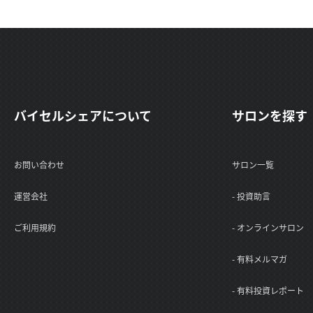
お調べできませんのでご了承
id=10 FXトレードの不
相談できます。 孤独なトレ
見直すチャンスです！ 沢山
バイセルシェアについて
サロンを探す
お問い合わせ
サロン一覧
運営会社
- 投資助言
ご利用規約
- オンラインサロン
- 有料メルマガ
- 有料投資レポート