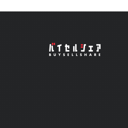
ざいますが、弊社からは詳細を
ください。 ☆毎月の助言実績 https://x.gd/lgXDz 詳細&入会
https://buysellshare.jp/salon/detail?
安を投資顧問のサロンオーナーに
ードからの脱却/自分のトレードを
のご入会、お待ち申し上げます。