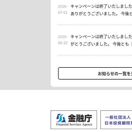
げます。 なお、EAをご利用いただけるサブスクリプション型
キャンペーンは終了いたしました
2026-
サロンとして、「EA初心者安心
07-01
ありがとうございました。 今後とも、バイセルシェア・みっ
す。ご興味のある方は、ぜひご検討くださ
ちゃん日本株サロンをよろしくお願い申し
用いただき、誠にありがとうご
素よりお世話になっております。
ルシェアをよろしくお願いいた
ン】入会キャンペーンを実施しております。 
キャンペーンは終了いたしました
2026-
ン概要] 期間：7/1(水)～7/7(火
06-10
がとうございました。 今後とも
回1ヶ月金額0円(税込) 条件：入
しくお願いいたします。 ----- 平素よりお世話になっておりま
の金額(選択された月数金額)の
す。 【FXプロアカデミー】では、現在入会キャンペーンを開
方にて入会手続きが正常に完了
催しております。 FXを始めた
で、初月分を0円(税込)へ変更い
い方、再入会をお考えの方… 投
お知らせの一覧を
設定によっては「月跨ぎ返金」
を追求していきませんか？ [概要] 期間：6/10(水)〜
的に二重決済」等の可能性があ
6/14(日)23:59 1ヶ月契約：16,
AI×トレードの新感覚アプリも
約：2ヶ月分無料 12ヶ月契約：4
離せない【みっちゃん日本株サロ
月更新で適用 ＊入会時に通常の
会を逃さず、 アプリをお試しく
1ヶ月契約の方は、翌月更新が条
ンペーン適用による返金は、お
じます。場合によっては返金タ