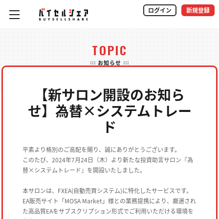
ログイン
新規登録
TOPIC
::: お知らせ :::
【新サロン開設のお知ら
せ】為替×システムトレー
ド
平素より格別のご高配を賜り、誠にありがとうございます。
このたび、2024年7月24日（木）より新たな投資助言サロン『為
替×システムトレード』を開設いたしました。
本サロンは、FXEA(自動売買システム)に特化したサービスです。
EA販売サイト「MOSA Market」様との業務提携により、厳選され
た高品質EAをサブスクリプション形式でご利用いただける環境を