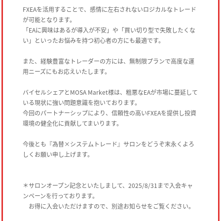
FXEAを活用することで、感情に左右されないロジカルなトレード
が可能となります。
「EAに興味はあるが導入が不安」や「買い切り型で失敗したくな
い」といったお悩みを持つ初心者の方にも最適です。
また、経験豊富なトレーダーの方には、無制限プランで高度な運
用ニーズにもお応えいたします。
バイセルシェアとMOSA Market様は、粗悪なEAが市場に蔓延して
いる現状に強い問題意識を抱いております。
今回のパートナーシップにより、信頼性の高いFXEAを提供し投資
環境の健全化に貢献してまいります。
今後とも『為替×システムトレード』サロンをどうぞ末永くよろ
しくお願い申し上げます。
＊サロンオープン記念といたしまして、2025/8/31まで入会キャ
ンペーンを行っております。
お得に入会いただけますので、別途お知らせをご覧ください。