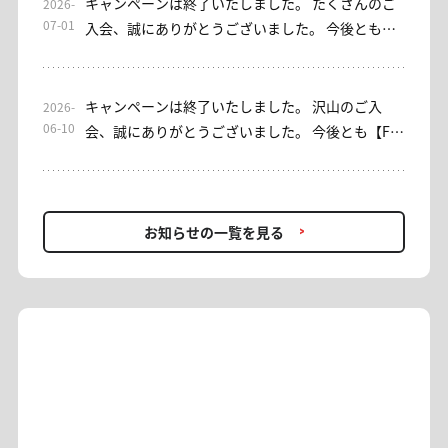
いただきました皆さまに、心より御礼申し上げま
キャンペーンは終了いたしました。 たくさんのご
2026-
す。 なお、EAをご利用いただけるサブスクリプシ
07-01
入会、誠にありがとうございました。 今後とも、
ョン型サロンとして、「EA初心者安心」コースを
バイセルシェア・みっちゃん日本株サロンをよろ
ご用意しております。ご興味のある方は、ぜひご
しくお願い申し上げます。 ----- 平素よりお世話に
検討ください。 これまでご利用いただき、誠にあ
なっております。 【みっちゃん日本株サロン】入
キャンペーンは終了いたしました。 沢山のご入
2026-
りがとうございました。今後ともバイセルシェア
会キャンペーンを実施しております。 [入会キャン
06-10
会、誠にありがとうございました。 今後とも【FX
をよろしくお願いいたします。
ペーン概要] 期間：7/1(水)～7/7(火)23：59 対象：
プロアカデミー】をよろしくお願いいたします。 --
入会者 内容：初回1ヶ月金額0円(税込) 条件：入
--- 平素よりお世話になっております。 【FXプロア
会・再入会OK ＊入会時に通常の金額(選択された
カデミー】では、現在入会キャンペーンを開催し
月数金額)の引落しがございます。 事務方にて入
ております。 FXを始めたい方、プロの助言を取り
お知らせの一覧を見る
会手続きが正常に完了したことが確認できた時点
入れたい方、再入会をお考えの方… 投資助言でFX
で、初月分を0円(税込)へ変更いたします。 ＊お客
を学びながら利益を追求していきませんか？ [概
様のカード設定によっては「月跨ぎ返金」や「相
要] 期間：6/10(水)〜6/14(日)23:59 1ヶ月契約：
殺」、「返金前に一時的に二重決済」等の可能性
16,500円(税込) → 初月0円 6ヶ月契約：2ヶ月分無
があります。ご承知ください。 AI×トレードの新
料 12ヶ月契約：4ヶ月分無料 ＊再入会OK・翌月更
感覚アプリもリリースされ、 ますます目が離せな
新で適用 ＊入会時に通常の金額の引落しがござい
い【みっちゃん日本株サロン】。 お得に利用でき
ます ＊1ヶ月契約の方は、翌月更新が条件となって
る機会を逃さず、 アプリをお試しください。
おります。 ＊キャンペーン適用による返金は、お