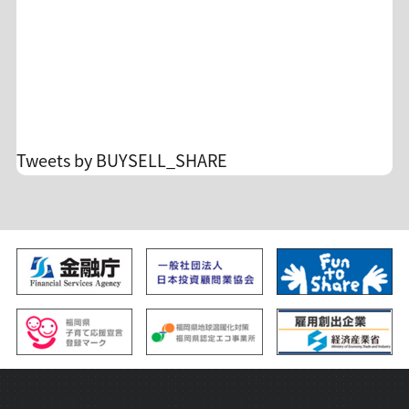
客様のカード会社の設定に準じます。場合によっ
ては返金タイミングが月を跨ぐ場合がございます
が、弊社からは詳細をお調べできませんのでご了
承ください。 ☆毎月の助言実績
https://x.gd/lgXDz 詳細&入会
https://buysellshare.jp/salon/detail?id=10 FXト
レードの不安を投資顧問のサロンオーナーに相談
Tweets by BUYSELL_SHARE
できます。 孤独なトレードからの脱却/自分のトレ
ードを見直すチャンスです！ 沢山のご入会、お待
ち申し上げます。