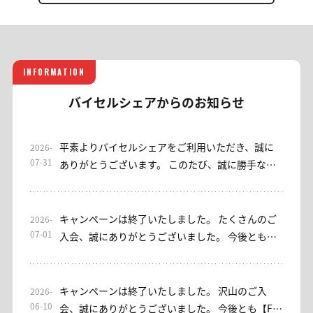
INFORMATION
バイセルシェアからのお知らせ
平素よりバイセルシェアをご利用いただき、誠に
2026-
07-31
ありがとうございます。 このたび、誠に勝手なが
ら当サロンは2026年7月31日をもちまして終了さ
せていただくこととなりました。 これまでご利用
いただきました皆さまに、心より御礼申し上げま
キャンペーンは終了いたしました。 たくさんのご
2026-
す。 なお、EAをご利用いただけるサブスクリプシ
07-01
入会、誠にありがとうございました。 今後とも、
ョン型サロンとして、「EA初心者安心」コースを
バイセルシェア・みっちゃん日本株サロンをよろ
ご用意しております。ご興味のある方は、ぜひご
しくお願い申し上げます。 ----- 平素よりお世話に
検討ください。 これまでご利用いただき、誠にあ
なっております。 【みっちゃん日本株サロン】入
キャンペーンは終了いたしました。 沢山のご入
2026-
りがとうございました。今後ともバイセルシェア
会キャンペーンを実施しております。 [入会キャン
06-10
会、誠にありがとうございました。 今後とも【FX