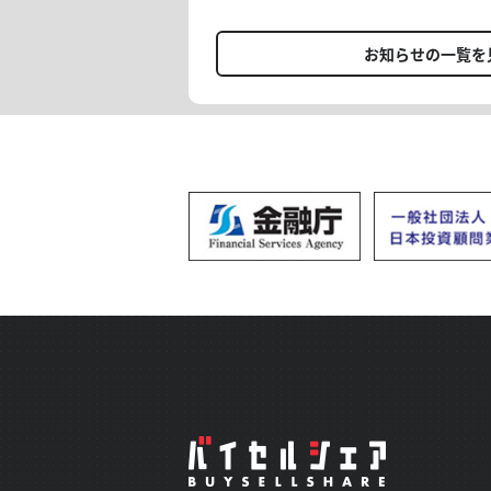
方にて入会手続きが正常に完了
催しております。 FXを始めた
で、初月分を0円(税込)へ変更い
い方、再入会をお考えの方… 投
お知らせの一覧を
設定によっては「月跨ぎ返金」
を追求していきませんか？ [概要] 期間：6/10(水)〜
的に二重決済」等の可能性があ
6/14(日)23:59 1ヶ月契約：16,
AI×トレードの新感覚アプリも
約：2ヶ月分無料 12ヶ月契約：4
離せない【みっちゃん日本株サロ
月更新で適用 ＊入会時に通常の
会を逃さず、 アプリをお試しく
1ヶ月契約の方は、翌月更新が条
ンペーン適用による返金は、お
じます。場合によっては返金タ
ざいますが、弊社からは詳細を
ください。 ☆毎月の助言実績 https://x.gd/lgXDz 詳細&入会
https://buysellshare.jp/salon/detail?
安を投資顧問のサロンオーナーに
ードからの脱却/自分のトレードを
のご入会、お待ち申し上げます。