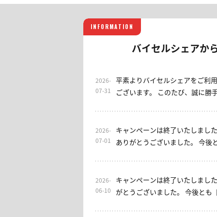
INFORMATION
バイセルシェアか
平素よりバイセルシェアをご利
2026-
07-31
ございます。 このたび、誠に勝手ながら当サロンは2026年7
月31日をもちまして終了させて
これまでご利用いただきました
げます。 なお、EAをご利用いただけるサブスクリプション型
キャンペーンは終了いたしました
2026-
サロンとして、「EA初心者安心
07-01
ありがとうございました。 今後とも、バイセルシェア・みっ
す。ご興味のある方は、ぜひご検討くださ
ちゃん日本株サロンをよろしくお願い申し
用いただき、誠にありがとうご
素よりお世話になっております。
ルシェアをよろしくお願いいた
ン】入会キャンペーンを実施しております。 
キャンペーンは終了いたしました
2026-
ン概要] 期間：7/1(水)～7/7(火
06-10
がとうございました。 今後とも
回1ヶ月金額0円(税込) 条件：入
しくお願いいたします。 ----- 平素よりお世話になっておりま
の金額(選択された月数金額)の
す。 【FXプロアカデミー】では、現在入会キャンペーンを開