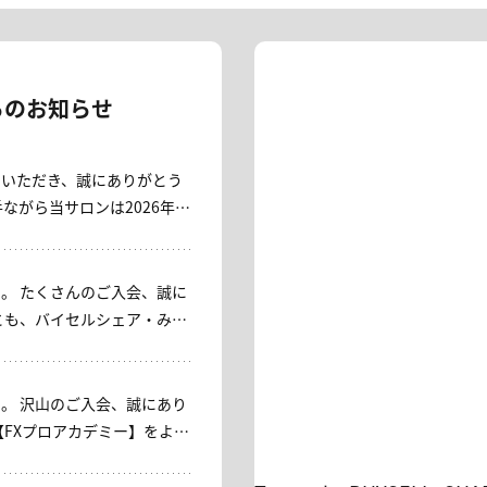
らのお知らせ
用いただき、誠にありがとう
いただくこととなりました。
皆さまに、心より御礼申し上
。 たくさんのご入会、誠に
」コースをご用意しておりま
い。 これまでご利
上げます。 ----- 平
ざいました。今後ともバイセ
 【みっちゃん日本株サロ
します。
[入会キャンペー
。 沢山のご入会、誠にあり
)23：59 対象：入会者 内容：初
【FXプロアカデミー】をよろ
会・再入会OK ＊入会時に通常
引落しがございます。 事務