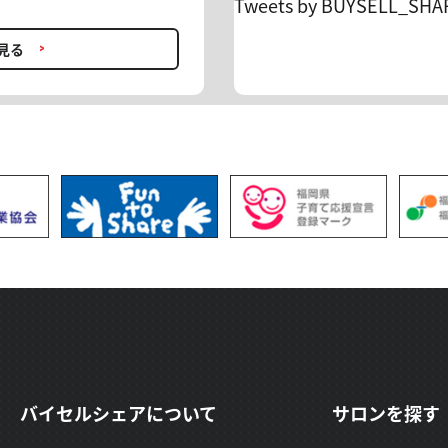
Tweets by BUYSELL_SHA
したことが確認できた時点
い方、プロの助言を取り入れた
たします。 ＊お客様のカード
資助言でFXを学びながら利益
見る
や「相殺」、「返金前に一時
ります。ご承知ください。
500円(税込) → 初月0円 6ヶ月契
リリースされ、 ますます目が
ヶ月分無料 ＊再入会OK・翌
ン】。 お得に利用できる機
金額の引落しがございます ＊
ださい。
件となっております。 ＊キャ
客様のカード会社の設定に準
イミングが月を跨ぐ場合がご
お調べできませんのでご了承
id=10 FXトレードの不
相談できます。 孤独なトレ
見直すチャンスです！ 沢山
バイセルシェアについて
サロンを探す