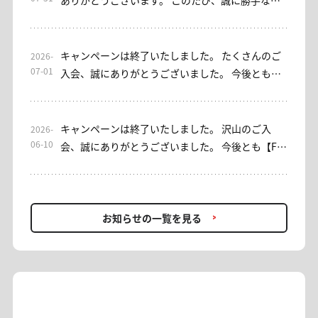
ありがとうございます。 このたび、誠に勝手なが
ら当サロンは2026年7月31日をもちまして終了さ
せていただくこととなりました。 これまでご利用
いただきました皆さまに、心より御礼申し上げま
キャンペーンは終了いたしました。 たくさんのご
2026-
す。 なお、EAをご利用いただけるサブスクリプシ
07-01
入会、誠にありがとうございました。 今後とも、
ョン型サロンとして、「EA初心者安心」コースを
バイセルシェア・みっちゃん日本株サロンをよろ
ご用意しております。ご興味のある方は、ぜひご
しくお願い申し上げます。 ----- 平素よりお世話に
検討ください。 これまでご利用いただき、誠にあ
なっております。 【みっちゃん日本株サロン】入
キャンペーンは終了いたしました。 沢山のご入
2026-
りがとうございました。今後ともバイセルシェア
会キャンペーンを実施しております。 [入会キャン
06-10
会、誠にありがとうございました。 今後とも【FX
をよろしくお願いいたします。
ペーン概要] 期間：7/1(水)～7/7(火)23：59 対象：
プロアカデミー】をよろしくお願いいたします。 --
入会者 内容：初回1ヶ月金額0円(税込) 条件：入
--- 平素よりお世話になっております。 【FXプロア
会・再入会OK ＊入会時に通常の金額(選択された
カデミー】では、現在入会キャンペーンを開催し
月数金額)の引落しがございます。 事務方にて入
ております。 FXを始めたい方、プロの助言を取り
お知らせの一覧を見る
会手続きが正常に完了したことが確認できた時点
入れたい方、再入会をお考えの方… 投資助言でFX
で、初月分を0円(税込)へ変更いたします。 ＊お客
を学びながら利益を追求していきませんか？ [概
様のカード設定によっては「月跨ぎ返金」や「相
要] 期間：6/10(水)〜6/14(日)23:59 1ヶ月契約：
殺」、「返金前に一時的に二重決済」等の可能性
16,500円(税込) → 初月0円 6ヶ月契約：2ヶ月分無
があります。ご承知ください。 AI×トレードの新
料 12ヶ月契約：4ヶ月分無料 ＊再入会OK・翌月更