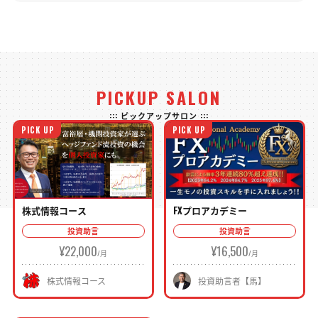
PICKUP SALON
::: ピックアップサロン :::
PICK UP
PICK UP
株式情報コース
FXプロアカデミー
投資助言
投資助言
¥22,000
¥16,500
株式情報コース
投資助言者【馬】