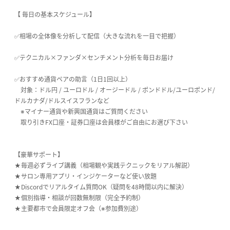
【 毎日の基本スケジュール】
✅相場の全体像を分析して配信（大きな流れを一目で把握）
✅テクニカル×ファンダ×センチメント分析を毎日お届け
✅おすすめ通貨ペアの助言（1日1回以上）
対象：ドル円 / ユーロドル / オージードル / ポンドドル/ユーロポンド/
ドルカナダ/ドルスイスフランなど
※マイナー通貨や新興国通貨はご質問ください
取り引きFX口座・証券口座は会員様がご自由にお選び下さい
【豪華サポート】
★毎週必ずライブ講義（相場観や実践テクニックをリアル解説）
★サロン専用アプリ・インジケーターなど使い放題
★Discordでリアルタイム質問OK（疑問を48時間以内に解決）
★個別指導・相談が回数無制限（完全予約制）
★主要都市で会員限定オフ会（※参加費別途）