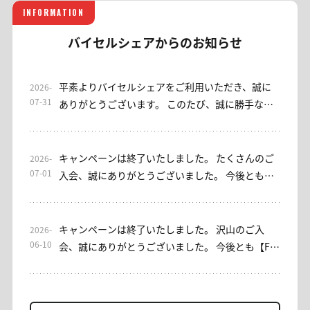
INFORMATION
バイセルシェアからのお知らせ
平素よりバイセルシェアをご利用いただき、誠に
2026-
07-31
ありがとうございます。 このたび、誠に勝手なが
ら当サロンは2026年7月31日をもちまして終了さ
せていただくこととなりました。 これまでご利用
いただきました皆さまに、心より御礼申し上げま
キャンペーンは終了いたしました。 たくさんのご
2026-
す。 なお、EAをご利用いただけるサブスクリプシ
07-01
入会、誠にありがとうございました。 今後とも、
ョン型サロンとして、「EA初心者安心」コースを
バイセルシェア・みっちゃん日本株サロンをよろ
ご用意しております。ご興味のある方は、ぜひご
しくお願い申し上げます。 ----- 平素よりお世話に
検討ください。 これまでご利用いただき、誠にあ
なっております。 【みっちゃん日本株サロン】入
キャンペーンは終了いたしました。 沢山のご入
2026-
りがとうございました。今後ともバイセルシェア
会キャンペーンを実施しております。 [入会キャン
06-10
会、誠にありがとうございました。 今後とも【FX
をよろしくお願いいたします。
ペーン概要] 期間：7/1(水)～7/7(火)23：59 対象：
プロアカデミー】をよろしくお願いいたします。 --
入会者 内容：初回1ヶ月金額0円(税込) 条件：入
--- 平素よりお世話になっております。 【FXプロア
会・再入会OK ＊入会時に通常の金額(選択された
カデミー】では、現在入会キャンペーンを開催し