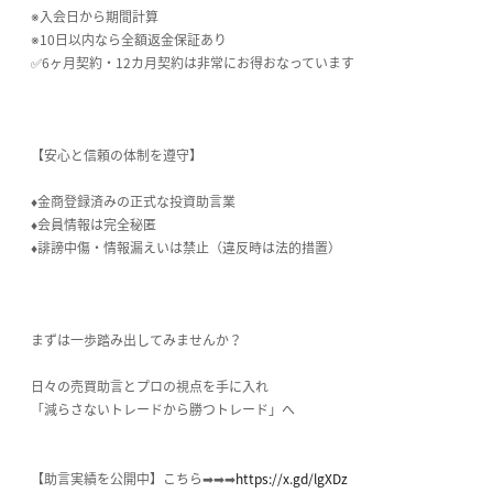
※入会日から期間計算
※10日以内なら全額返金保証あり
✅6ヶ月契約・12カ月契約は非常にお得おなっています
【安心と信頼の体制を遵守】
♦金商登録済みの正式な投資助言業
♦会員情報は完全秘匿
♦誹謗中傷・情報漏えいは禁止（違反時は法的措置）
まずは一歩踏み出してみませんか？
日々の売買助言とプロの視点を手に入れ
「減らさないトレードから勝つトレード」へ
【助言実績を公開中】こちら➡➡➡
https://x.gd/lgXDz