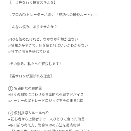
【一歩先を行く投資スキルを】
～プロのFXトレーダーが導く 「成功への最短ルート」～
こんなお悩み、ありませんか？
✅FXを始めたけれど、なかなか利益が出ない
✅情報が多すぎて、何を信じればいいかわからない
✅独学に限界を感じている
⇨その悩み、私たちが解決します！
【当サロンが選ばれる理由】
① 実践的な売買助言
♦日々の相場に合わせた具体的な売買アドバイス
♦オーナーの実トレードロジックをそのまま公開
② 個別指導＆ルール作り
♦ 初心者から上級者まで一人ひとりに合った助言
♦取引前の考え方、資金管理の方法を徹底指導