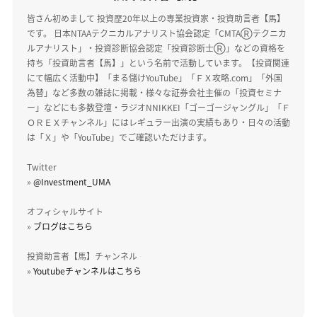
皆さん初めまして 投資歴20年以上の専業投資家・投資助言者【馬】
です。 日本NTAAテクニカルアナリスト協会認定「CMTAⓇテクニカ
ルアナリスト」・投資診断協会認定「投資診断士Ⓡ」などの資格を
持ち「投資助言者【馬】」という名前で活動しています。【投資関連
にて幅広く活動中】「まる儲けYouTube」「ＦＸ攻略.com」「外国
為替」など多数の雑誌に掲載・様々な証券会社主催の「投資セミナ
ー」などにも多数登壇・ラジオNNIKKEI「ゴーゴージャングル」「Ｆ
ＯＲＥＸチャンネル」にはレギュラー出演の実績もあり・日々の活動
は「Ｘ」や「YouTube」でご確認いただけます。
Twitter
»
@Investment_UMA
オフィシャルサイト
»
ブログはこちら
投資助言者【馬】チャンネル
»
Youtubeチャンネルはこちら