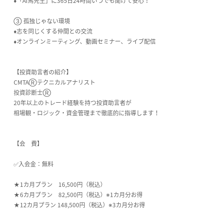
♦「AI馬先生」に365日24時間いつでも聞けて安心！
③ 孤独じゃない環境
♦志を同じくする仲間との交流
♦オンラインミーティング、動画セミナー、ライブ配信
【投資助言者の紹介】
CMTAⓇテクニカルアナリスト
投資診断士Ⓡ
20年以上のトレード経験を持つ投資助言者が
相場観・ロジック・資金管理まで徹底的に指導します！
【会 費】
✅入会金：無料
★1カ月プラン 16,500円（税込）
★6カ月プラン 82,500円（税込）※1カ月分お得
★12カ月プラン 148,500円（税込）※3カ月分お得