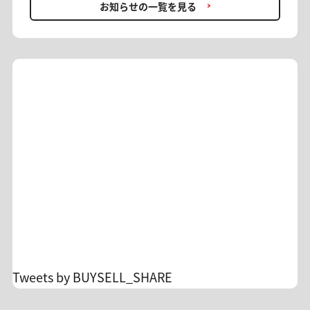
月数金額)の引落しがございます。 事務方にて入
ております。 FXを始めたい方、プロの助言を取り
お知らせの一覧を見る
会手続きが正常に完了したことが確認できた時点
入れたい方、再入会をお考えの方… 投資助言でFX
で、初月分を0円(税込)へ変更いたします。 ＊お客
を学びながら利益を追求していきませんか？ [概
様のカード設定によっては「月跨ぎ返金」や「相
要] 期間：6/10(水)〜6/14(日)23:59 1ヶ月契約：
殺」、「返金前に一時的に二重決済」等の可能性
16,500円(税込) → 初月0円 6ヶ月契約：2ヶ月分無
があります。ご承知ください。 AI×トレードの新
料 12ヶ月契約：4ヶ月分無料 ＊再入会OK・翌月更
感覚アプリもリリースされ、 ますます目が離せな
新で適用 ＊入会時に通常の金額の引落しがござい
い【みっちゃん日本株サロン】。 お得に利用でき
ます ＊1ヶ月契約の方は、翌月更新が条件となって
る機会を逃さず、 アプリをお試しください。
おります。 ＊キャンペーン適用による返金は、お
客様のカード会社の設定に準じます。場合によっ
ては返金タイミングが月を跨ぐ場合がございます
が、弊社からは詳細をお調べできませんのでご了
承ください。 ☆毎月の助言実績
https://x.gd/lgXDz 詳細&入会
https://buysellshare.jp/salon/detail?id=10 FXト
レードの不安を投資顧問のサロンオーナーに相談
Tweets by BUYSELL_SHARE
できます。 孤独なトレードからの脱却/自分のトレ
ードを見直すチャンスです！ 沢山のご入会、お待