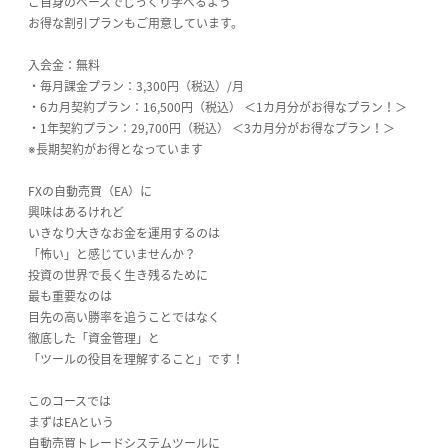
ご自身のペースでじっくり学べるよう
お得な割引プランもご用意しています。
入会金：無料
・毎月課金プラン：3,300円（税込）/月
・6カ月契約プラン：16,500円（税込） ＜1カ月分がお得なプラン！＞
・1年契約プラン：29,700円（税込） ＜3カ月分がお得なプラン！＞
※長期契約がお得となっています
FXの自動売買（EA）に
興味はあるけれど
いきなり大きなお金を運用するのは
「怖い」と感じていませんか？
投資の世界で長く生き残るために
最も重要なのは
目先の高い勝率を追うことではなく
徹底した「資金管理」と
「ツールの役目を理解すること」です！
このコースでは
まずはEAという
自動売買トレードシステムツールに