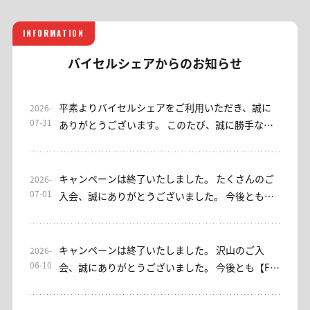
INFORMATION
バイセルシェアからのお知らせ
平素よりバイセルシェアをご利用いただき、誠に
2026-
07-31
ありがとうございます。 このたび、誠に勝手なが
ら当サロンは2026年7月31日をもちまして終了さ
せていただくこととなりました。 これまでご利用
いただきました皆さまに、心より御礼申し上げま
キャンペーンは終了いたしました。 たくさんのご
2026-
す。 なお、EAをご利用いただけるサブスクリプシ
07-01
入会、誠にありがとうございました。 今後とも、
ョン型サロンとして、「EA初心者安心」コースを
バイセルシェア・みっちゃん日本株サロンをよろ
ご用意しております。ご興味のある方は、ぜひご
しくお願い申し上げます。 ----- 平素よりお世話に
検討ください。 これまでご利用いただき、誠にあ
なっております。 【みっちゃん日本株サロン】入
キャンペーンは終了いたしました。 沢山のご入
2026-
りがとうございました。今後ともバイセルシェア
会キャンペーンを実施しております。 [入会キャン
06-10
会、誠にありがとうございました。 今後とも【FX
をよろしくお願いいたします。
ペーン概要] 期間：7/1(水)～7/7(火)23：59 対象：
プロアカデミー】をよろしくお願いいたします。 --
入会者 内容：初回1ヶ月金額0円(税込) 条件：入
--- 平素よりお世話になっております。 【FXプロア