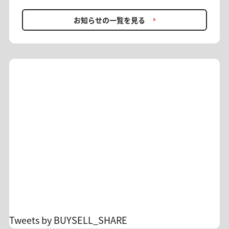
会・再入会OK ＊入会時に通常の金額(選択された
カデミー】では、現在入会キャンペーンを開催し
月数金額)の引落しがございます。 事務方にて入
ております。 FXを始めたい方、プロの助言を取り
お知らせの一覧を見る
会手続きが正常に完了したことが確認できた時点
入れたい方、再入会をお考えの方… 投資助言でFX
で、初月分を0円(税込)へ変更いたします。 ＊お客
を学びながら利益を追求していきませんか？ [概
様のカード設定によっては「月跨ぎ返金」や「相
要] 期間：6/10(水)〜6/14(日)23:59 1ヶ月契約：
殺」、「返金前に一時的に二重決済」等の可能性
16,500円(税込) → 初月0円 6ヶ月契約：2ヶ月分無
があります。ご承知ください。 AI×トレードの新
料 12ヶ月契約：4ヶ月分無料 ＊再入会OK・翌月更
感覚アプリもリリースされ、 ますます目が離せな
新で適用 ＊入会時に通常の金額の引落しがござい
い【みっちゃん日本株サロン】。 お得に利用でき
ます ＊1ヶ月契約の方は、翌月更新が条件となって
る機会を逃さず、 アプリをお試しください。
おります。 ＊キャンペーン適用による返金は、お
客様のカード会社の設定に準じます。場合によっ
ては返金タイミングが月を跨ぐ場合がございます
が、弊社からは詳細をお調べできませんのでご了
承ください。 ☆毎月の助言実績
https://x.gd/lgXDz 詳細&入会
https://buysellshare.jp/salon/detail?id=10 FXト
レードの不安を投資顧問のサロンオーナーに相談
Tweets by BUYSELL_SHARE
できます。 孤独なトレードからの脱却/自分のトレ