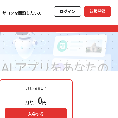
ログイン
新規登録
サロンを開設したい方
サロン公開日：
0
月額：
円
入会する