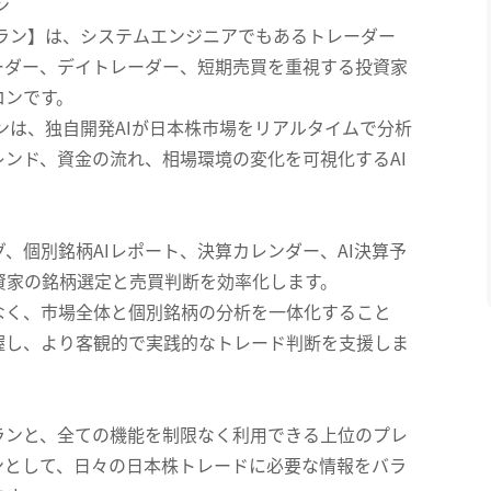
ン
プラン】は、システムエンジニアでもあるトレーダー
ーダー、デイトレーダー、短期売買を重視する投資家
ロンです。
ランは、独自開発AIが日本株市場をリアルタイムで分析
ンド、資金の流れ、相場環境の変化を可視化するAI
、個別銘柄AIレポート、決算カレンダー、AI決算予
資家の銘柄選定と売買判断を効率化します。
なく、市場全体と個別銘柄の分析を一体化すること
握し、より客観的で実践的なトレード判断を支援しま
ランと、全ての機能を制限なく利用できる上位のプレ
ンとして、日々の日本株トレードに必要な情報をバラ